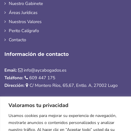
Nuestro Gabinete
Áreas Jurídicas
Nuestros Valores
Perito Calígrafo
Contacto
Información de contacto
Email:
info@aycabogados.es
Teléfono:
609 447 175
Dirección:
C/ Montero Ríos, 65,67, Entlo. A, 27002 Lugo
Valoramos tu privacidad
© Copyright 2025 | A&C Abogados |
Despacho jurídico en
Lugo con más de 25 años de experiencia
Usamos cookies para mejorar su experiencia de navegación,
mostrarle anuncios o contenidos personalizados y analizar
Aviso legal y Privacidad
|
Accesibilidad
| Diseñado por
Citiservi
nuestro tráfico. Al hacer clic en “Aceptar todo” usted da su