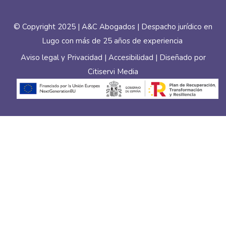
© Copyright 2025 | A&C Abogados |
Despacho jurídico en
Lugo con más de 25 años de experiencia
Aviso legal y Privacidad
|
Accesibilidad
| Diseñado por
Citiservi Media