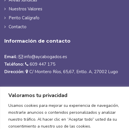
Áreas Jurídicas
Nuestros Valores
Perito Calígrafo
Contacto
Información de contacto
Email:
info@aycabogados.es
Teléfono:
609 447 175
Dirección:
C/ Montero Ríos, 65,67, Entlo. A, 27002 Lugo
© Copyright 2025 | A&C Abogados |
Despacho jurídico en
Valoramos tu privacidad
Lugo con más de 25 años de experiencia
Usamos cookies para mejorar su experiencia de navegación,
Aviso legal y Privacidad
|
Accesibilidad
| Diseñado por
mostrarle anuncios o contenidos personalizados y analizar
Citiservi Media
nuestro tráfico. Al hacer clic en “Aceptar todo” usted da su
consentimiento a nuestro uso de las cookies.